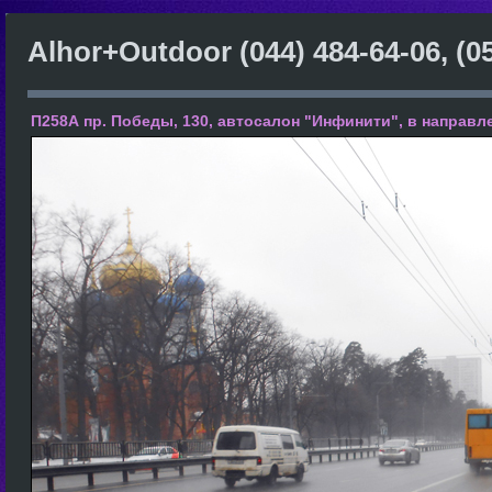
Alhor+Outdoor
(044) 484-64-06, (0
П258А пр. Победы, 130, автосалон "Инфинити", в направл