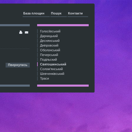
База площин
Пошук
Контакти
Голосіївський
Дарницький
Деснянський
Дніпровский
Оболонський
Печерський
Подільский
Святошинський
Пвернутись
Солом'янський
Шевченківський
Траси